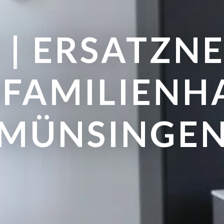
 | ERSATZN
NFAMILIENH
MÜNSINGE