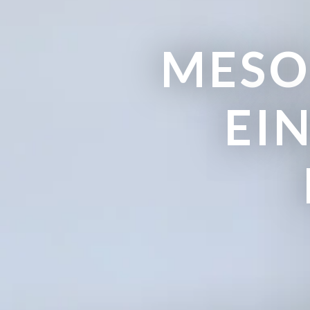
MESO
EI